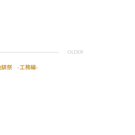
地鎮祭 -工務編-