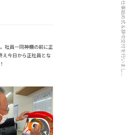
2022年仕事始め式＆辞令交付を行いまし...
た。社員一同神棚の前に正
終え今日から正社員とな
！