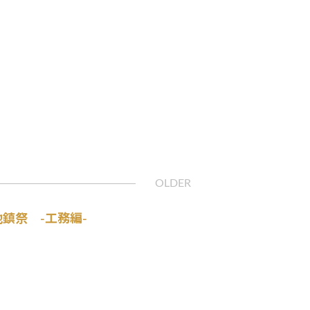
地鎮祭 -工務編-