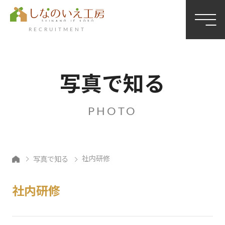
RECRUITMENT
写真で知る
PHOTO
社内研修
写真で知る
永
社内研修
井
美
菜