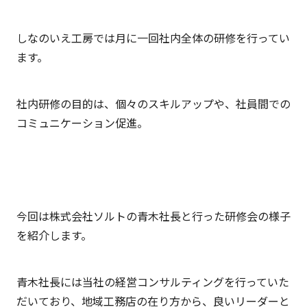
桑
しなのいえ工房では月に一回社内全体の研修を行ってい
原
ます。
広
太
社内研修の目的は、個々のスキルアップや、社員間での
佐
コミュニケーション促進。
野
昭
臣
今回は株式会社ソルトの青木社長と行った研修会の様子
を紹介します。
青木社長には当社の経営コンサルティングを行っていた
だいており、地域工務店の在り方から、良いリーダーと