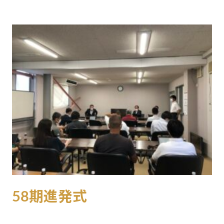
桑
原
広
太
佐
野
昭
臣
58期進発式